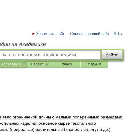
Запомнить сайт
Словарь на свой сайт
RU
едии на Академике
Найти!
Толкования
Переводы
Книги
Игры ⚽
е
тело
ограниченой
длины
с
малыми
поперечными
размерами
.
кстильных
изделий
;
основное
сырье
текстильного
ьные
(
природные
)
растительные
(
хлопок
,
лен
,
жгут
и
др
.),