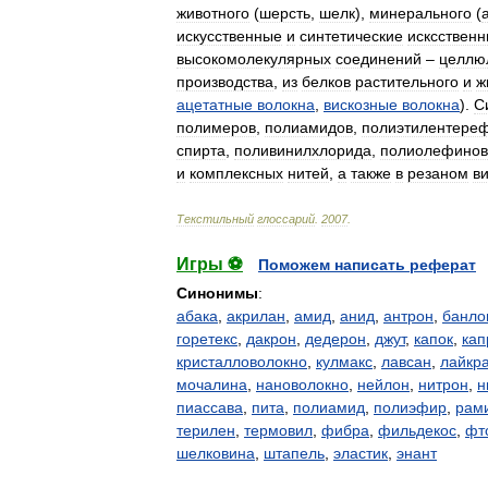
животного
(
шерсть
,
шелк
),
минерального
(
искусственные
и
синтетические
исксствен
высокомолекулярных
соединений
–
целлю
производства
,
из
белков
растительного
и
ж
ацетатные
волокна
,
вискозные
волокна
).
С
полимеров
,
полиамидов
,
полиэтилентере
спирта
,
поливинилхлорида
,
полиолефинов
и
комплексных
нитей
,
а
также
в
резаном
в
Текстильный
глоссарий
.
2007
.
Игры ⚽
Поможем написать реферат
Синонимы
:
абака
,
акрилан
,
амид
,
анид
,
антрон
,
банло
горетекс
,
дакрон
,
дедерон
,
джут
,
капок
,
кап
кристалловолокно
,
кулмакс
,
лавсан
,
лайкр
мочалина
,
нановолокно
,
нейлон
,
нитрон
,
н
пиассава
,
пита
,
полиамид
,
полиэфир
,
рам
терилен
,
термовил
,
фибра
,
фильдекос
,
фт
шелковина
,
штапель
,
эластик
,
энант