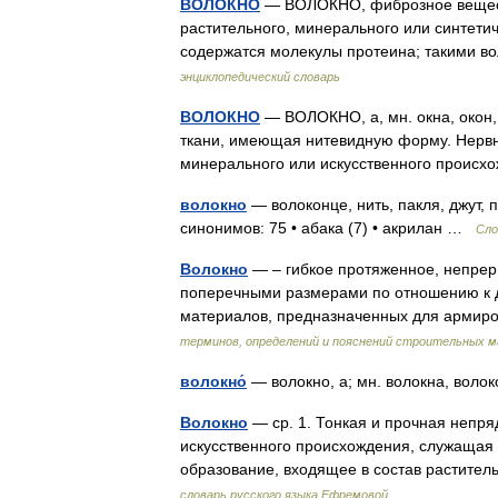
ВОЛОКНО
— ВОЛОКНО, фиброзное веществ
растительного, минерального или синтети
содержатся молекулы протеина; такими в
энциклопедический словарь
ВОЛОКНО
— ВОЛОКНО, а, мн. окна, окон, 
ткани, имеющая нитевидную форму. Нервны
минерального или искусственного происх
волокно
— волоконце, нить, пакля, джут, 
синонимов: 75 • абака (7) • акрилан …
Сло
Волокно
— – гибкое протяженное, непрер
поперечными размерами по отношению к д
материалов, предназначенных для арми
терминов, определений и пояснений строительных 
волокно́
— волокно, а; мн. волокна, вол
Волокно
— ср. 1. Тонкая и прочная непря
искусственного происхождения, служащая 
образование, входящее в состав растите
словарь русского языка Ефремовой