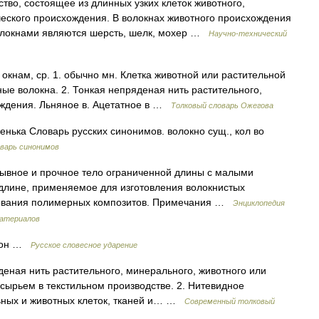
о, состоящее из длинных узких клеток животного,
ческого происхождения. В волокнах животного происхождения
олокнами являются шерсть, шелк, мохер …
Научно-технический
окнам, ср. 1. обычно мн. Клетка животной или растительной
е волокна. 2. Тонкая непряденая нить растительного,
ождения. Льняное в. Ацетатное в …
Толковый словарь Ожегова
пенька Словарь русских синонимов. волокно сущ., кол во
варь синонимов
ывное и прочное тело ограниченной длины с малыми
лине, применяемое для изготовления волокнистых
рования полимерных композитов. Примечания …
Энциклопедия
материалов
окон …
Русское словесное ударение
деная нить растительного, минерального, животного или
сырьем в текстильном производстве. 2. Нитевидное
льных и животных клеток, тканей и… …
Современный толковый