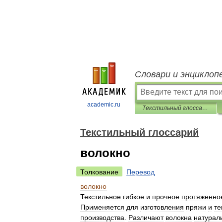
Словари и энциклоп
academic.ru
Текстильный глоссарий
Текстильный глоссарий
волокно
Толкование
Перевод
волокно
Текстильное
гибкое
и
прочное
протяженно
Применяется
для
изготовления
пряжи
и
те
производства
.
Различают
волокна
натурал