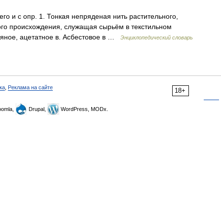
чего и с опр. 1. Тонкая непряденая нить растительного,
ого происхождения, служащая сырьём в текстильном
ьняное, ацетатное в. Асбестовое в …
Энциклопедический словарь
ка
,
Реклама на сайте
18+
omla,
Drupal,
WordPress, MODx.