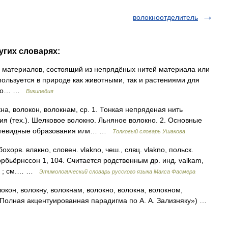
волокноотделитель
угих словарях:
с материалов, состоящий из непрядёных нитей материала или
пользуется в природе как животными, так и растениями для
окно… …
Википедия
а, волокон, волокнам, ср. 1. Тонкая непряденая нить
я (тех.). Шелковое волокно. Льняное волокно. 2. Основные
(нитевидные образования или… …
Толковый словарь Ушакова
охорв. влакно, словен. vlakno, чеш., слвц. vlakno, польск.
 Торбьёрнссон 1, 104. Считается родственным др. инд. valkam,
чок ; см.… …
Этимологический словарь русского языка Макса Фасмера
окон, волокну, волокнам, волокно, волокна, волокном,
 «Полная акцентуированная парадигма по А. А. Зализняку») …