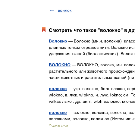
войлок
Смотреть что такое "волокно" в др
Волокно
— Волокно (мн.ч. волокна) клас
длинных тонких отрезков нити. Волокно ис
удержания тканей (биологических). Вол
ВОЛОКНО
— ВОЛОКНО, волока, мн. волокн
растительного или животного происхождени
части животных и растительных тканей 
волокно
— укр. волокно, болг. влакно, серб
wɫokno, в. луж. wɫokno, н. луж. ɫokno; см.
valkas лыко , др. англ. wloh волокно, кло
волокно
— волокно, волокна, волокна, вол
волокнами, волокне, волокнах (Источник:
Формы слов