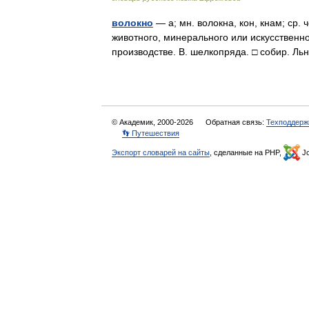
волокно
— а; мн. волокна, кон, кнам; ср. 
животного, минерального или искусственн
производстве. В. шелкопряда. □ собир. Л
© Академик, 2000-2026
Обратная связь:
Техподдерж
👣 Путешествия
Экспорт словарей на сайты
, сделанные на PHP,
Jo