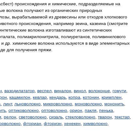
асбест
)
происхождения
и
химические
,
подразделяемые
на
ные
волокна
получают
из
органических
природных
лозы
,
вырабатываемой
из
древесины
или
отходов
хлопкового
ивотного
происхождения
,
например
зеина
,
казеина
(
смотрите
интетические
волокна
изготавливают
из
синтетических
фталата
,
полиакрилонитрила
,
полиуретанов
,
поливинилового
и
др
.
химические
волокна
используются
в
виде
элементарных
иде
для
получения
пряжи
.
н
,
вазодилататор
,
веспел
,
виналон
,
винол
,
волоконце
,
гомути
,
рон
,
кашмилон
,
кевлар
,
кендарь
,
копра
,
котонин
,
кримплен
,
а
,
линт
,
льноволокно
,
микроволокно
,
моноволокно
,
мононить
,
ить
,
оптиковолокно
,
оптоволокно
,
орион
,
пакля
,
пенька
,
и
,
релон
,
световолокно
,
сизаль
,
стекловолокно
,
тварон
,
текстар
,
орволокно
,
фториан
,
фториэн
,
хенекен
,
химволокно
,